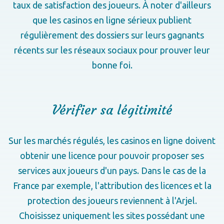
taux de satisfaction des joueurs. À noter d'ailleurs
que les casinos en ligne sérieux publient
régulièrement des dossiers sur leurs gagnants
récents sur les réseaux sociaux pour prouver leur
bonne foi.
Vérifier sa légitimité
Sur les marchés régulés, les casinos en ligne doivent
obtenir une licence pour pouvoir proposer ses
services aux joueurs d'un pays. Dans le cas de la
France par exemple, l'attribution des licences et la
protection des joueurs reviennent à l'Arjel.
Choisissez uniquement les sites possédant une