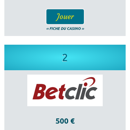
Jouer
‹‹ FICHE DU CASINO ››
2
500 €