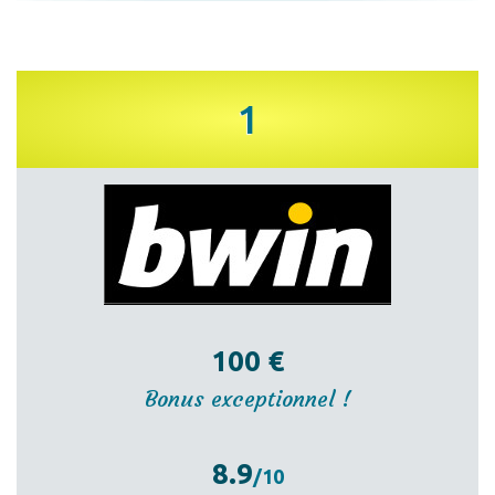
1
100 €
Bonus exceptionnel !
8.9
/10