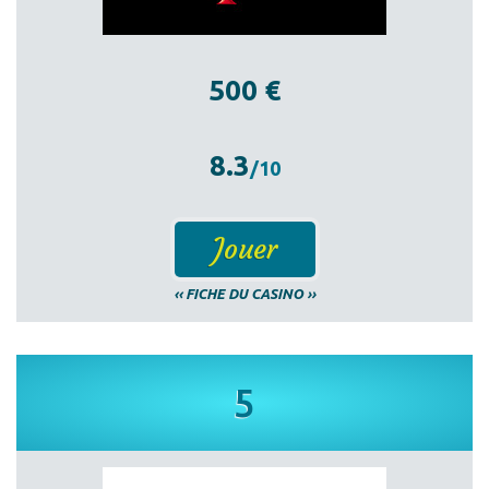
500 €
8.3
/10
Jouer
‹‹ FICHE DU CASINO ››
5