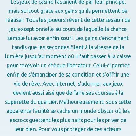
Les jeux de casino fascinent de par leur principe,
mais surtout grâce aux gains qu'ils permettent de
réaliser. Tous les joueurs rêvent de cette session de
jeu exceptionnelle au cours de laquelle la chance
semble lui avoir enfin souri. Les gains s'enchainent
tandis que les secondes filent à la vitesse de la
lumière jusqu'au moment où il faut passer à la caisse
pour recevoir un chèque libérateur. Celui-ci permet
enfin de s'émanciper de sa condition et s'offrir une
vie de rêve. Avec internet, s'adonner aux jeux
devient aussi aisé que de faire ses courses à la
supérette du quartier. Malheureusement, sous cette
apparente facilité se cache un monde obscur où les
escrocs guettent les plus naïfs pour les priver de
leur bien. Pour vous protéger de ces acteurs