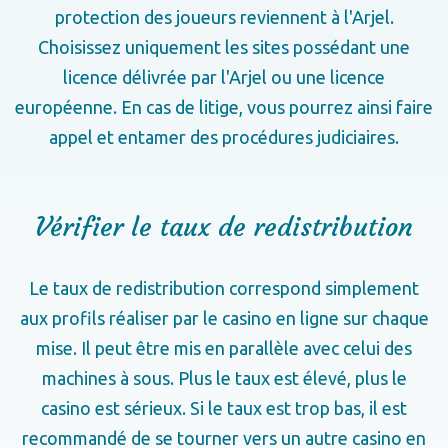
protection des joueurs reviennent à l'Arjel.
Choisissez uniquement les sites possédant une
licence délivrée par l'Arjel ou une licence
européenne. En cas de litige, vous pourrez ainsi faire
appel et entamer des procédures judiciaires.
Vérifier le taux de redistribution
Le taux de redistribution correspond simplement
aux profils réaliser par le casino en ligne sur chaque
mise. Il peut être mis en parallèle avec celui des
machines à sous. Plus le taux est élevé, plus le
casino est sérieux. Si le taux est trop bas, il est
recommandé de se tourner vers un autre casino en