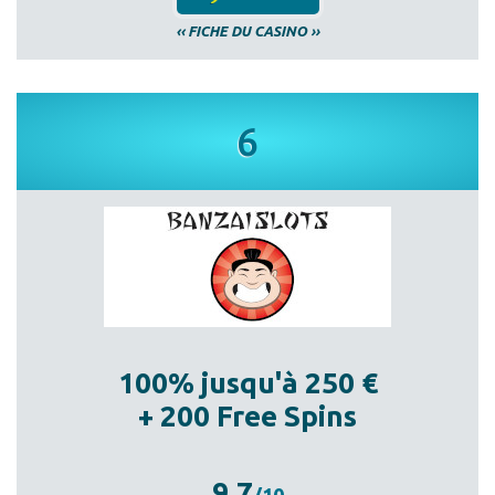
‹‹ FICHE DU CASINO ››
6
100% jusqu'à 250 €
+ 200 Free Spins
9.7