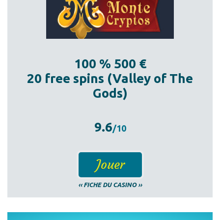
100 % 500 €
20 free spins (Valley of The
Gods)
9.6
/10
Jouer
‹‹ FICHE DU CASINO ››