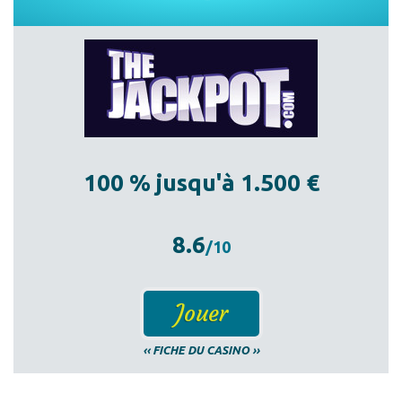
100 % jusqu'à 1.500 €
8.6
/10
Jouer
‹‹ FICHE DU CASINO ››