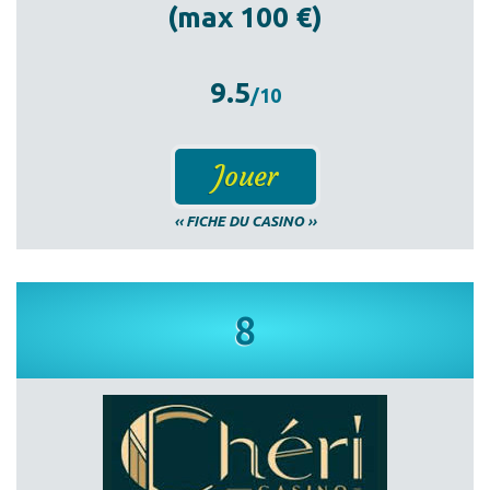
(max 100 €)
9.5
/10
Jouer
‹‹ FICHE DU CASINO ››
8