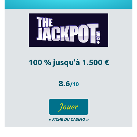
100 % jusqu'à 1.500 €
8.6
/10
Jouer
‹‹ FICHE DU CASINO ››