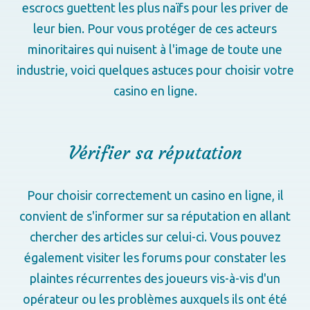
escrocs guettent les plus naïfs pour les priver de
leur bien. Pour vous protéger de ces acteurs
minoritaires qui nuisent à l'image de toute une
industrie, voici quelques astuces pour choisir votre
casino en ligne.
Vérifier sa réputation
Pour choisir correctement un casino en ligne, il
convient de s'informer sur sa réputation en allant
chercher des articles sur celui-ci. Vous pouvez
également visiter les forums pour constater les
plaintes récurrentes des joueurs vis-à-vis d'un
opérateur ou les problèmes auxquels ils ont été