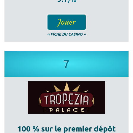
/10
Jouer
‹‹ FICHE DU CASINO ››
7
100 % sur le premier dépôt