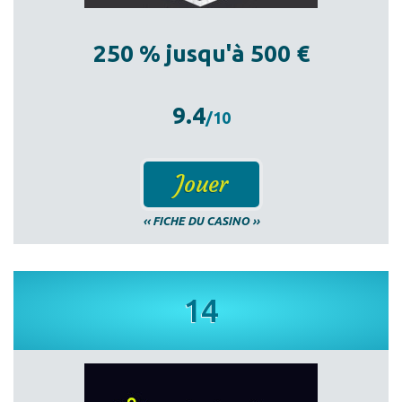
250 % jusqu'à 500 €
9.4
/10
Jouer
‹‹ FICHE DU CASINO ››
14