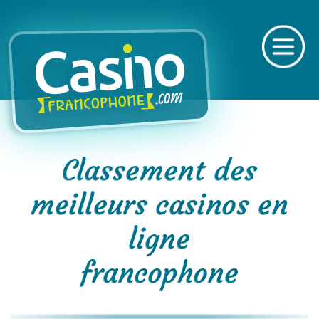
Classement des
meilleurs casinos en
ligne
francophone