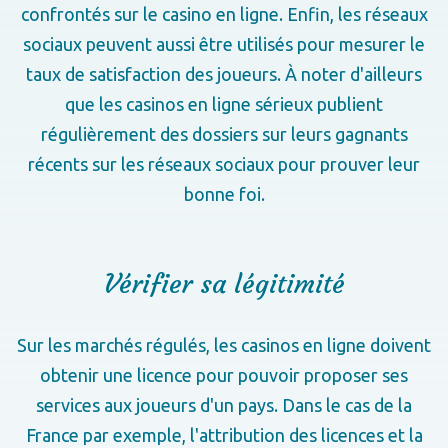
confrontés sur le casino en ligne. Enfin, les réseaux
sociaux peuvent aussi être utilisés pour mesurer le
taux de satisfaction des joueurs. À noter d'ailleurs
que les casinos en ligne sérieux publient
régulièrement des dossiers sur leurs gagnants
récents sur les réseaux sociaux pour prouver leur
bonne foi.
Vérifier sa légitimité
Sur les marchés régulés, les casinos en ligne doivent
obtenir une licence pour pouvoir proposer ses
services aux joueurs d'un pays. Dans le cas de la
France par exemple, l'attribution des licences et la