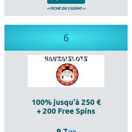
‹‹ FICHE DU CASINO ››
6
100% jusqu'à 250 €
+ 200 Free Spins
9.7