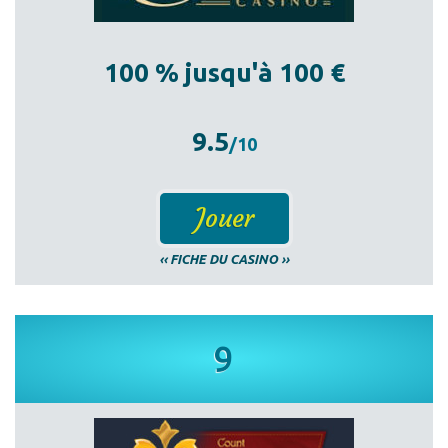
100 % jusqu'à 100 €
9.5
/10
Jouer
‹‹ FICHE DU CASINO ››
9