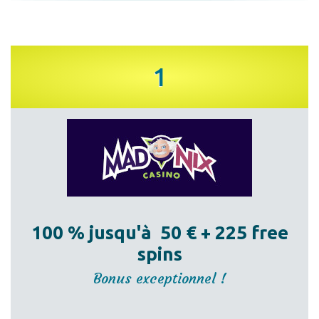
1
100 % jusqu'à 50 € + 225 free
spins
Bonus exceptionnel !