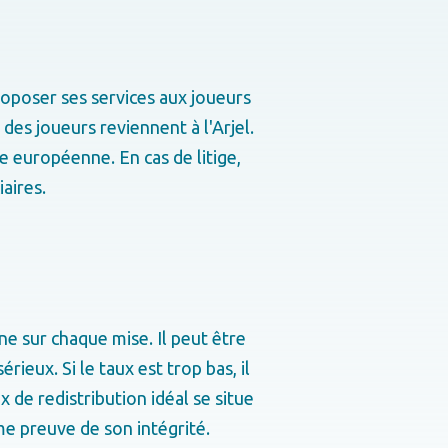
roposer ses services aux joueurs
 des joueurs reviennent à l'Arjel.
e européenne. En cas de litige,
aires.
ne sur chaque mise. Il peut être
rieux. Si le taux est trop bas, il
 de redistribution idéal se situe
me preuve de son intégrité.