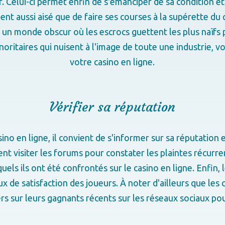
. Celui-ci permet enfin de s'émanciper de sa condition et 
ient aussi aisé que de faire ses courses à la supérette d
e un monde obscur où les escrocs guettent les plus naïfs p
oritaires qui nuisent à l'image de toute une industrie, vo
votre casino en ligne.
Vérifier sa réputation
no en ligne, il convient de s'informer sur sa réputation e
nt visiter les forums pour constater les plaintes récurren
ls ils ont été confrontés sur le casino en ligne. Enfin,
ux de satisfaction des joueurs. À noter d'ailleurs que les 
s sur leurs gagnants récents sur les réseaux sociaux pou