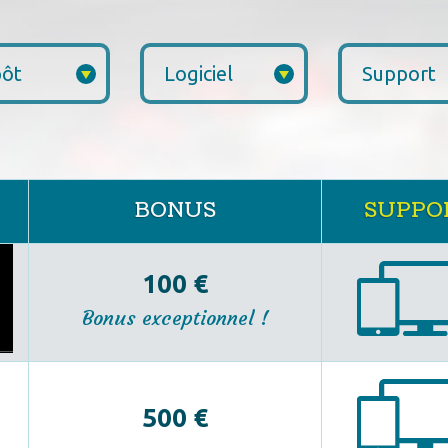
ôt
Logiciel
Support
BONUS
SUPPO
100 €
Bonus exceptionnel !
500 €