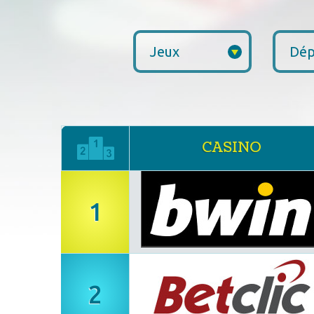
Jeux
Dép
CASINO
1
2