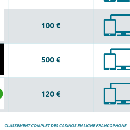
100 €
500 €
120 €
CLASSEMENT COMPLET DES CASINOS EN LIGNE FRANCOPHONE