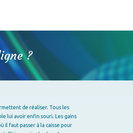
igne ?
ermettent de réaliser. Tous les
e lui avoir enfin souri. Les gains
 il faut passer à la caisse pour