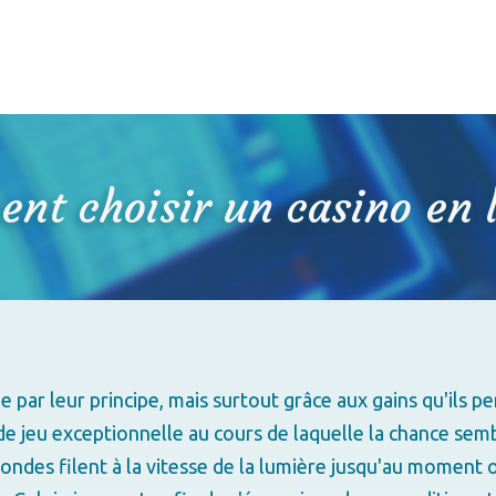
nt choisir un casino en l
e par leur principe, mais surtout grâce aux gains qu'ils p
e jeu exceptionnelle au cours de laquelle la chance sembl
ondes filent à la vitesse de la lumière jusqu'au moment où