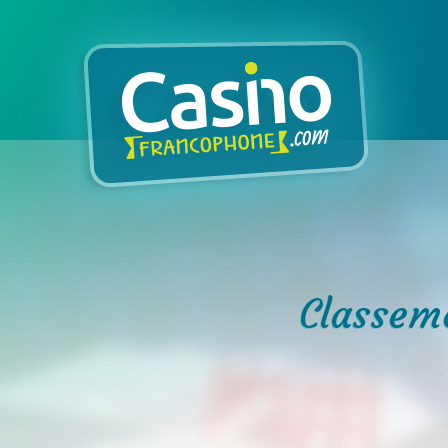
Classeme