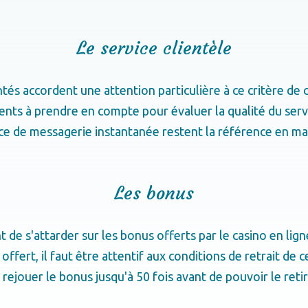
Le service clientèle
és accordent une attention particulière à ce critère de cho
ments à prendre en compte pour évaluer la qualité du serv
ice de messagerie instantanée restent la référence en mat
Les bonus
ant de s'attarder sur les bonus offerts par le casino en
offert, il faut être attentif aux conditions de retrait de
 rejouer le bonus jusqu'à 50 fois avant de pouvoir le retir