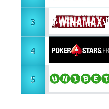
3
4
5