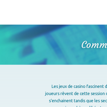
Comme
Les jeux de casino fascinent d
joueurs rêvent de cette session d
s'enchainent tandis que les sec