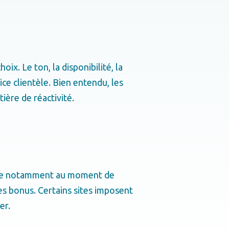
ix. Le ton, la disponibilité, la
ice clientèle. Bien entendu, les
ière de réactivité.
 ligne notamment au moment de
 ces bonus. Certains sites imposent
er.