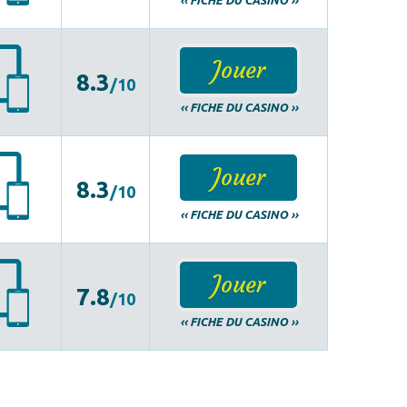
‹‹ FICHE DU CASINO ››
Jouer
8.3
/10
‹‹ FICHE DU CASINO ››
Jouer
8.3
/10
‹‹ FICHE DU CASINO ››
Jouer
7.8
/10
‹‹ FICHE DU CASINO ››