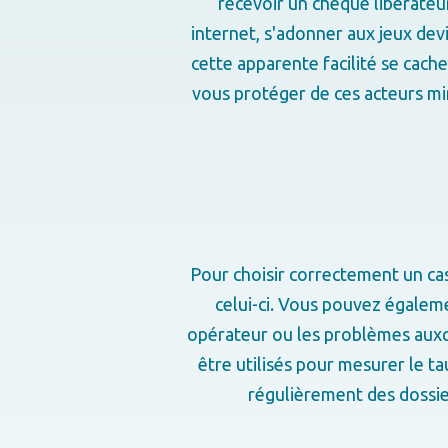
recevoir un chèque libérateur
internet, s'adonner aux jeux dev
cette apparente facilité se cach
vous protéger de ces acteurs min
Pour choisir correctement un casi
celui-ci. Vous pouvez égaleme
opérateur ou les problèmes auxque
être utilisés pour mesurer le ta
régulièrement des dossier