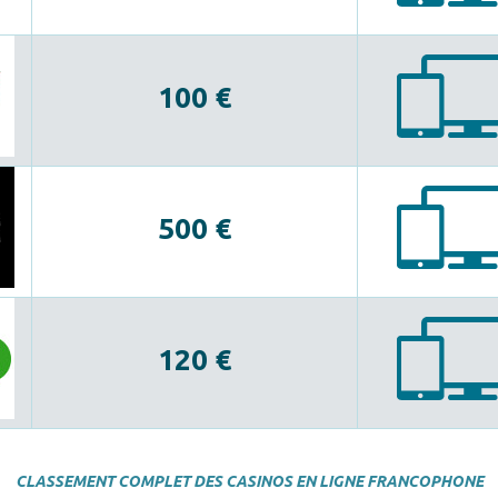
100 €
500 €
120 €
CLASSEMENT COMPLET DES CASINOS EN LIGNE FRANCOPHONE