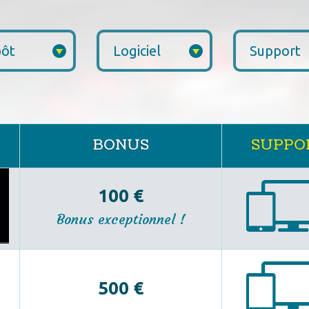
ôt
Logiciel
Support
BONUS
SUPPO
100 €
Bonus exceptionnel !
500 €