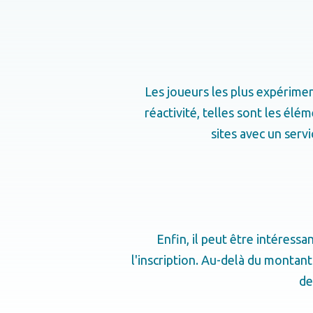
Les joueurs les plus expériment
réactivité, telles sont les élé
sites avec un serv
Enfin, il peut être intéress
l'inscription. Au-delà du montant 
de