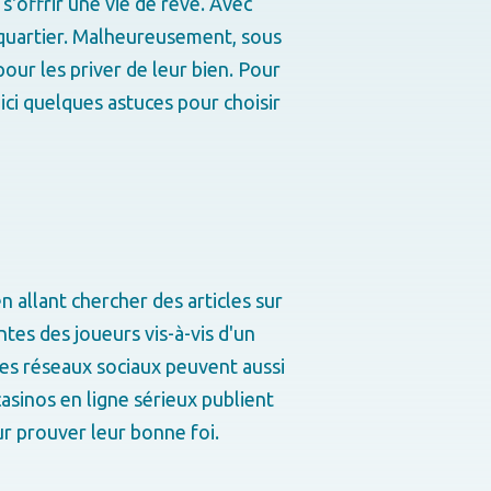
s'offrir une vie de rêve. Avec
u quartier. Malheureusement, sous
our les priver de leur bien. Pour
ici quelques astuces pour choisir
n allant chercher des articles sur
tes des joueurs vis-à-vis d'un
 les réseaux sociaux peuvent aussi
casinos en ligne sérieux publient
r prouver leur bonne foi.