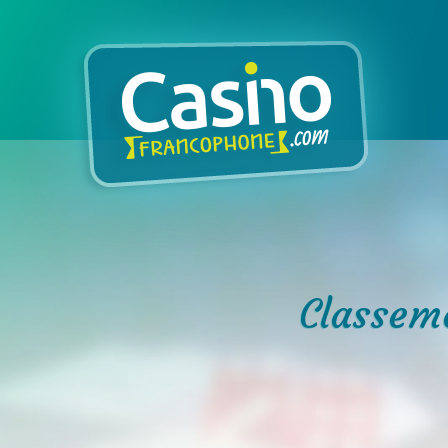
Classeme