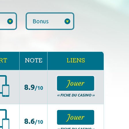
Bonus
RT
NOTE
LIENS
Jouer
8.9
/10
‹‹ FICHE DU CASINO ››
Jouer
8.6
/10