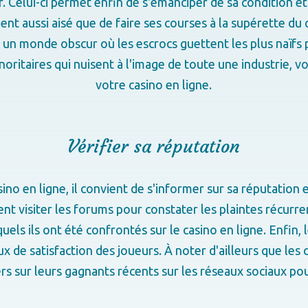
. Celui-ci permet enfin de s'émanciper de sa condition et 
ient aussi aisé que de faire ses courses à la supérette d
e un monde obscur où les escrocs guettent les plus naïfs p
oritaires qui nuisent à l'image de toute une industrie, vo
votre casino en ligne.
Vérifier sa réputation
no en ligne, il convient de s'informer sur sa réputation e
nt visiter les forums pour constater les plaintes récurren
ls ils ont été confrontés sur le casino en ligne. Enfin,
ux de satisfaction des joueurs. À noter d'ailleurs que les 
s sur leurs gagnants récents sur les réseaux sociaux pou