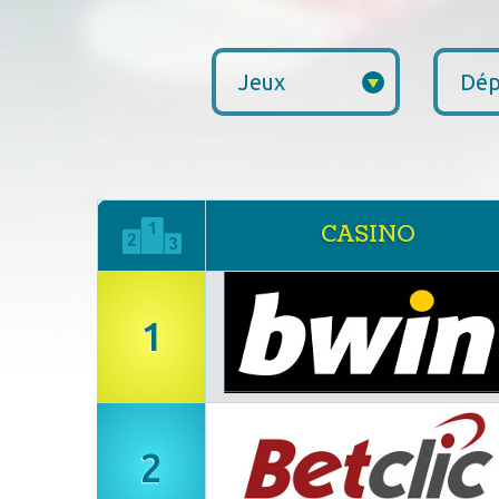
Jeux
Dép
CASINO
1
2